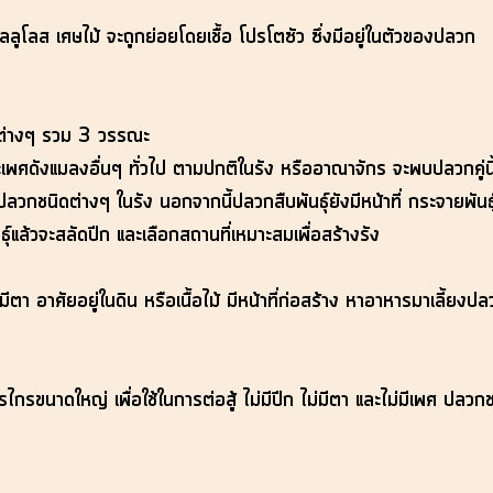
ลลูโลส เศษไม้ จะถูกย่อยโดยเชื้อ โปรโตซัว ซึ่งมีอยู่ในตัวของปลวก
ะต่างๆ รวม 3 วรรณะ
เพศดังแมลงอื่นๆ ทั่วไป ตามปกติในรัง หรืออาณาจักร จะพบปลวกคู่นี้ทำห
ลวกชนิดต่างๆ ในรัง นอกจากนี้ปลวกสืบพันธุ์ยังมีหน้าที่ กระจายพันธุ์
ันธุ์แล้วจะสลัดปีก และเลือกสถานที่เหมาะสมเพื่อสร้างรัง
ม่มีตา อาศัยอยู่ในดิน หรือเนื้อไม้ มีหน้าที่ก่อสร้าง หาอาหารมาเลี
กรขนาดใหญ่ เพื่อใช้ในการต่อสู้ ไม่มีปีก ไม่มีตา และไม่มีเพศ ปลวกชนิด