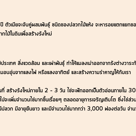
 ตัวเมียจะจับคู่ผสมพันธุ์ ชนิดของปลวกไม้แห้ง จะหารอยแตกแยกของเนื
ไม้ในดินเพื่อสร้างรังใหม่
มิประเทศ สิ่งแวดล้อม และเผ่าพันธุ์ ทำให้แมลงเม่าออกจากรังต่างวาระ
บความอบอุ่นจากแสงไฟ หรือแสงอาทิตย์ และสร้างความรำคาญให้กับเรา
ี่ สร้างรังใหม่ภายใน 2 – 3 วัน ไข่จะฟักออกเป็นตัวอ่อนภายใน 30
ต่อไปจะเพิ่มจำนวนไข่มากขึ้นเรื่อยๆ ตลอดอายุการเจริญเติบโต ซึ่ง
ราชินีปลวก มีอายุยืนยาว และมีจำนวนไข่มากกว่า 3,000 ฟองต่อวัน