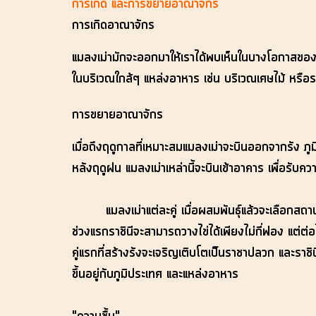
การเกิด และการขยายอาณาจักร
การเกิดอาณาจักร
แมลงเม่ามักจะออกมาให้เราได้พบเห็นในบางโอกาสของปี
ในบริเวณใกล้ๆ แหล่งอาหาร เช่น บริเวณเศษไม้ หรือราก
การขยายอาณาจักร
เมื่อถึงฤดูกาลที่เหมาะสมแมลงเม่าจะบินออกจากรัง ภู
หลังฤดูฝน แมลงเม่าเหล่านี้จะบินเข้าอาคาร เพื่อรั
แมลงเม่าแต่ละคู่ เมื่อผสมพันธุ์แล้วจะเลือกสถานท
ช่วงแรกราชินีจะสามารถวางไข่ได้เพียงไม่กี่ฟอง แต่
คู่แรกที่สร้างรังจะเจริญเติบโตเป็นราชาปลวก และ
ขึ้นอยู่กับภูมิประเทศ และแหล่งอาหาร