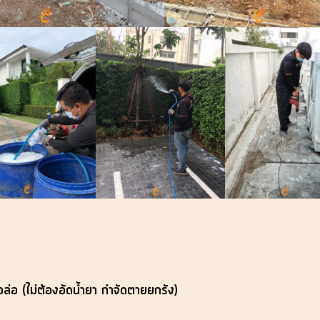
อล่อ (ไม่ต้องอัดน้ำยา กำจัดตายยกรัง)